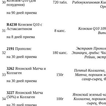
Коэнзим Q10 (для
30
720 табл.
Рибонуклеиновая Кис
похудения)
Ор
на 90 дней приема
R4230
Коэнзим Q10 с
Коэнзим Q10 109
Астаксантином
31
8 капс.
Вит
на 8 дней приема
Экстракт Прополи
2191
Прополис
32
180 капс.
Эхинацеи, грибы: Ча
на 30 дней приема
Рейши, экст
3262
Японский Матча и
Пептид Коллагена, 
Коллаген
33
150г
Матча, порошок зе
сахар-сырец, 
на 30 дней приема
3227
Японский Матча
Японский зеленый ч
(50%) и Коллаген
34
100г
Коллагена, порошок
сырец, Фол
на 20 дней приема