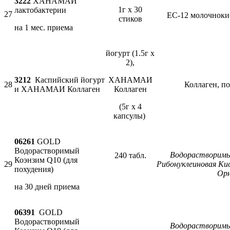
3222
ХАНАМАИ
1г х 30
лактобактерии
27
ЕС-12 молочноки
стиков
на 1 мес. приема
йогурт (1.5г х
2),
3212
Каспийский йогурт
ХАНАМАИ
28
Коллаген, п
и ХАНАМАИ Коллаген
Коллаген
(5г х 4
капсулы)
06261
GOLD
Водорастворимый
Водорастворимы
240 табл.
Коэнзим Q10 (для
29
Рибонуклеиновая Кис
похудения)
Ор
на 30 дней приема
06391
GOLD
Водорастворимый
Водорастворимы