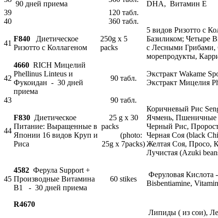
90 дней приема
DHA, Витамин E
39
120 табл.
40
360 табл.
5 видов Ризотто с Ко
F840
Диетическое
250g x 5
Базиликом; Четыре 
41
Ризотто с Коллагеном
packs
с Лесными Грибами,
морепродукты, Карр
4660
RICH Мицелий
Phellinus Linteus и
Экстракт Wakame Spo
42
90 табл.
Фукоидан - 30 дней
Экстракт Мицелия Phe
приема
43
90 табл.
Коричневый Рис Se
F830
Диетическое
25 g x 30
Ячмень, Пшеничные 
Питание: Выращенные в
packs
Черный Рис, Пророст
44
Японии 16 видов Круп и
(photo:
Черная Соя (black Chin
Риса
25g x 7packs)
Желтая Соя, Просо, 
Лучистая (Аzuki bean
4582
Ферула Support +
Феруловая Кислота -
45
Производные Витамина
60 stikes
Bisbentiamine, Vitami
B1 - 30 дней приема
R4670
Липиды ( из сои), Ле