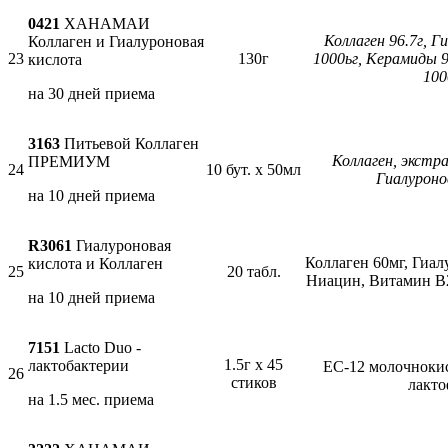
0421
ХАНАМАИ
Коллаген 96.7г, Г
Коллаген и Гиалуроновая
23
130г
1000ьг, Керамиды 
кислота
100
на 30 дней приема
3163
Питьевой Коллаген
Коллаген, экстр
ПРЕМИУМ
24
10 бут. х 50мл
Гиалуроно
на 10 дней приема
R3061
Гиалуроновая
Коллаген 60мг, Гиал
кислота и Коллаген
25
20 табл.
Ниацин, Витамин В2
на 10 дней приема
7151
Lacto Duo -
1.5г х 45
лактобактерии
EC-12 молочнокис
26
стиков
лакто
на 1.5 мес. приема