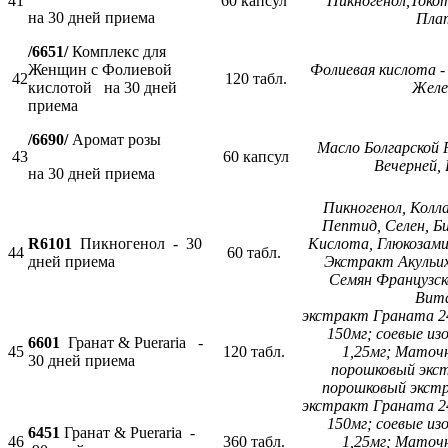
41
60 капсул
Пикногенол,Токот
на 30 дней приема
Пла
/6651/
Комплекс для
Женщин с Фолиевой
Фолиевая кислота - 
42
120 табл.
кислотой на 30 дней
Желе
приема
/6690/
Аромат розы
Масло Болгарской 
43
60 капсул
Вечерней
на 30 дней приема
Пикногенол, Колл
Пептид, Селен, Б
R6101
Пикногенол - 30
Кислота, Глюкозами
44
60 табл.
дней приема
Экстракт Акульи
Семян Французск
Вит
экстракт Граната 2
150мг; соевые изо
6601
Гранат & Pueraria -
45
120 табл.
1,25мг; Маточн
30 дней приема
порошковый экст
порошковый экстр
экстракт Граната 2
150мг; соевые изо
6451
Гранат & Pueraria -
46
360 табл.
1,25мг; Маточн