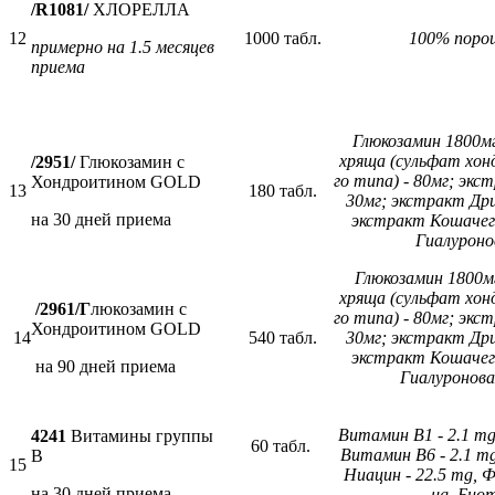
/R1081/
ХЛОРЕЛЛА
12
1000 табл.
100% поро
примерно на 1.5 месяцев
приема
Глюкозамин 1800мг
хряща (сульфат хонд
/2951/
Глюкозамин с
го типа) - 80мг; экс
Хондроитином GOLD
13
180 табл.
30мг; экстракт Дри
на 30 дней приема
экстракт Кошачего
Гиалуроно
Глюкозамин 1800м
хряща (сульфат хонд
/2961/Г
люкозамин с
го типа) - 80мг; экс
Хондроитином GOLD
14
540 табл.
30мг; экстракт Дри
экстракт Кошачего
на 90 дней приема
Гиалуронов
Витамин B1 - 2.1 mg
4241
Витамины группы
60 табл.
Витамин B6 - 2.1 mg
В
15
Ниацин - 22.5 mg, Ф
на 30 дней приема
μg, Биот