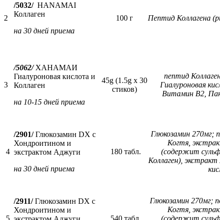
/5032/
HANAMAI
Коллаген
2
100 г
Пептид Коллагена (
на 30 дней приема
/5062/
ХАНАМАИ
пептид Коллаген
Гиалуроновая кислота и
45g (1.5g x 30
3
Гиалуроновая кис
Коллаген
стиков)
Витамин B2, Па
на 10-15 дней приема
Глюкозамин 270мг; 
/2901/
Глюкозамин DX с
Когтя, экстрак
Хондроитином и
4
180 табл.
(содержит суль
экстрактом Аджуги
Коллаген), экстракт
на 30 дней приема
ки
Глюкозамин 270мг; 
/2911/
Глюкозамин DX с
Когтя, экстрак
Хондроитином и
5
540 табл.
(содержит суль
экстрактом Аджуги