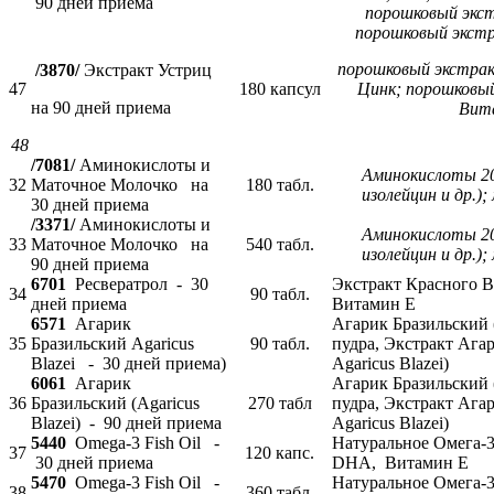
90 дней приема
порошковый экст
порошковый экстр
порошковый экстрак
/3870/
Экстракт Устриц
47
180 капсул
Цинк; порошковый
на 90 дней приема
Вит
48
/7081/
Аминокислоты и
Аминокислоты 200
32
Маточное Молочко на
180 табл.
изолейцин и др.)
30 дней приема
/3371/
Аминокислоты и
Аминокислоты 200
33
Маточное Молочко на
540 табл.
изолейцин и др.)
90 дней приема
6701
Ресвератрол - 30
Экстракт Красного В
34
90 табл.
дней приема
Витамин E
6571
Агарик
Агарик Бразильский (
35
Бразильский Agaricus
90 табл.
пудра, Экстракт Ага
Blazei - 30 дней приема)
Agaricus Blazei)
6061
Агарик
Агарик Бразильский (
36
Бразильский (Agaricus
270 табл
пудра, Экстракт Ага
Blazei) - 90 дней приема
Agaricus Blazei)
5440
Omega-3 Fish Oil -
Натуральное Омега-3
37
120 капс.
30 дней приема
DHA, Витамин E
5470
Omega-3 Fish Oil -
Натуральное Омега-3
38
360 табл.