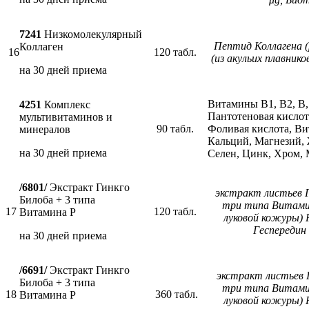
7241
Низкомолекулярный
Пептид Коллагена 
Коллаген
16
120 табл.
(из акульих плавнико
на 30 дней приема
Витамины В1, В2, В,
4251
Комплекс
Пантотеновая кислот
мультивитаминов и
90 табл.
Фоливая кислота, Ви
минералов
Кальций, Магнезий, 
на 30 дней приема
Селен, Цинк, Хром,
/6801/
Экстракт Гинкго
экстракт листьев Г
Билоба + 3 типа
три типа Витамин
17
120 табл.
Витамина P
луковой кожуры) 
Геспередин 
на 30 дней приема
/6691/
Экстракт Гинкго
экстракт листьев Г
Билоба + 3 типа
три типа Витамин
18
360 табл.
Витамина P
луковой кожуры) 