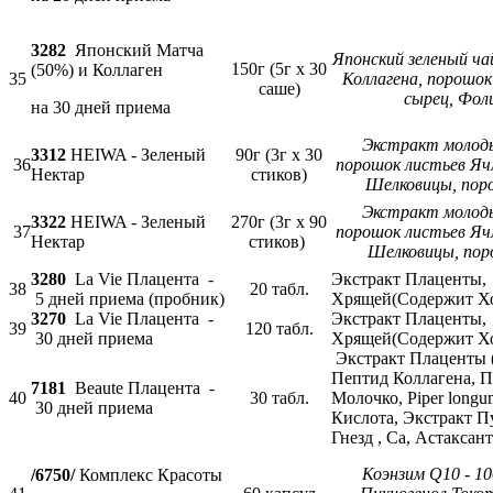
3282
Японский Матча
Японский зеленый ча
150г (5г х 30
(50%) и Коллаген
35
Коллагена, порошок
саше)
сырец, Фол
на 30 дней приема
Экстракт молоды
3312
HEIWA - Зеленый
90г (3г х 30
36
порошок листьев Яч
Нектар
стиков)
Шелковицы, поро
Экстракт молоды
3322
HEIWA - Зеленый
270г (3г х 90
37
порошок листьев Яч
Нектар
стиков)
Шелковицы, пор
3280
La Vie Плацента -
Экстракт Плаценты,
38
20 табл.
5 дней приема (пробник)
Хрящей(Содержит Х
3270
La Vie Плацента -
Экстракт Плаценты,
39
120 табл.
30 дней приема
Хрящей(Содержит Х
Экстракт Плаценты (
Пептид Коллагена, 
7181
Beaute Плацента -
40
30 табл.
Молочко, Piper longu
30 дней приема
Кислота, Экстракт 
Гнезд , Са, Астакса
Коэнзим Q10 - 1
/6750/
Комплекс Красоты